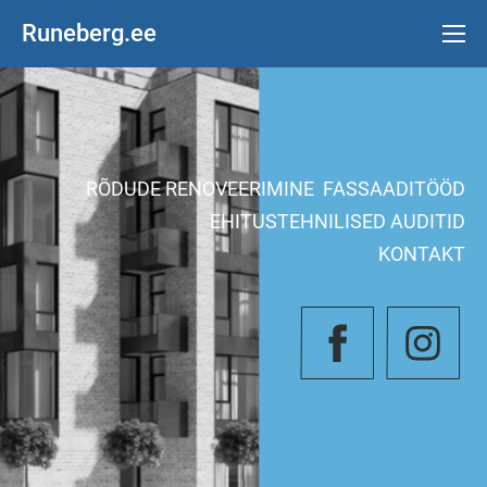
Runeberg.ee
RÕDUDE RENOVEERIMINE
F
ASSAADITÖÖD
EHITUSTEHNILISED AUDITID
KONTAKT