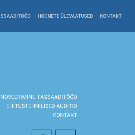
ASSAADITÖÖD
HOONETE ÜLEVAATUSED
KONTAKT
ENOVEERIMINE
F
ASSAADITÖÖD
EHITUSTEHNILISED AUDITID
KONTAKT